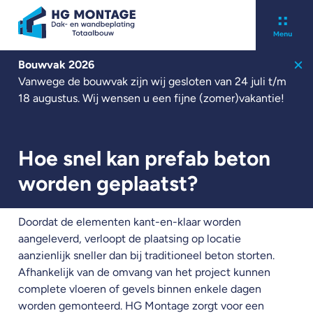
Bouwvak 2026
Over ons
Vanwege de bouwvak zijn wij gesloten van 24 juli t/m
Kennisbank
18 augustus. Wij wensen u een fijne (zomer)vakantie!
Werken bij
Contact
Nieuwbouw
Hoe snel kan prefab beton
Renovatie
worden geplaatst?
Zonnepanelen
Projecten
Doordat de elementen kant-en-klaar worden
Nieuws
aangeleverd, verloopt de plaatsing op locatie
aanzienlijk sneller dan bij traditioneel beton storten.
Afhankelijk van de omvang van het project kunnen
Offerte aanvragen
complete vloeren of gevels binnen enkele dagen
worden gemonteerd. HG Montage zorgt voor een