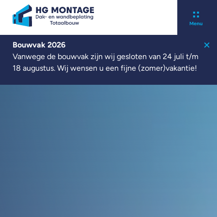
Bouwvak 2026
Over ons
Vanwege de bouwvak zijn wij gesloten van 24 juli t/m
Kennisbank
18 augustus. Wij wensen u een fijne (zomer)vakantie!
Werken bij
Contact
Nieuwbouw
Renovatie
Zonnepanelen
Projecten
Nieuws
Offerte aanvragen