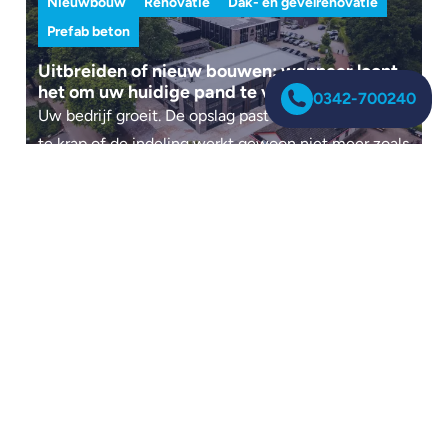
Nieuwbouw
Renovatie
Dak- en gevelrenovatie
Prefab beton
Uitbreiden of nieuw bouwen: wanneer loont
het om uw huidige pand te vervangen?
0342-700240
Uw bedrijf groeit. De opslag past niet meer, de hal is
te krap of de indeling werkt gewoon niet meer zoals
u wilt. Dan komt al...
Nieuwbouw
Prefab beton
Beton als bouwmateriaal: veelzijdig,
duurzaam en tijdloos
Van decoratieve motieven en uitgewassen grind tot
prefab panelen en een kantplank die nooit rot -