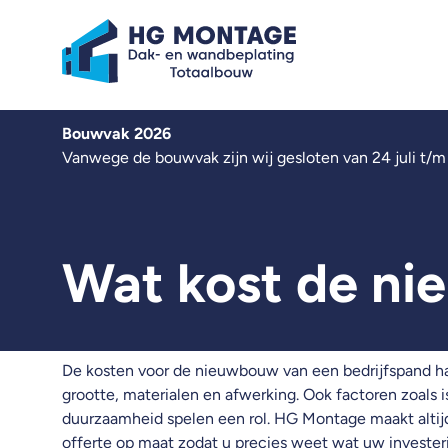
Over ons
Bouwvak 2026
Kennisbank
Vanwege de bouwvak zijn wij gesloten van 24 juli t/m
Werken bij
Contact
Nieuwbouw
Wat kost de ni
Renovatie
Zonnepanelen
Projecten
Nieuws
De kosten voor de nieuwbouw van een bedrijfspand h
grootte, materialen en afwerking. Ook factoren zoals iso
duurzaamheid spelen een rol. HG Montage maakt altijd 
Offerte aanvragen
offerte op maat zodat u precies weet wat uw invester