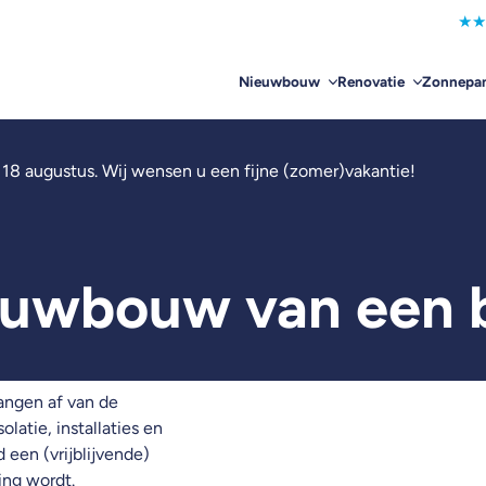
★
★
Nieuwbouw
Renovatie
Zonnepan
 18 augustus. Wij wensen u een fijne (zomer)vakantie!
euwbouw van een 
angen af van de
latie, installaties en
een (vrijblijvende)
ing wordt.