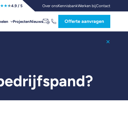
★
★
★
Over ons
Kennisbank
Werken bij
Contact
4.9
/ 5
Offerte aanvragen
Projecten
Nieuws
elen
bedrijfspand?