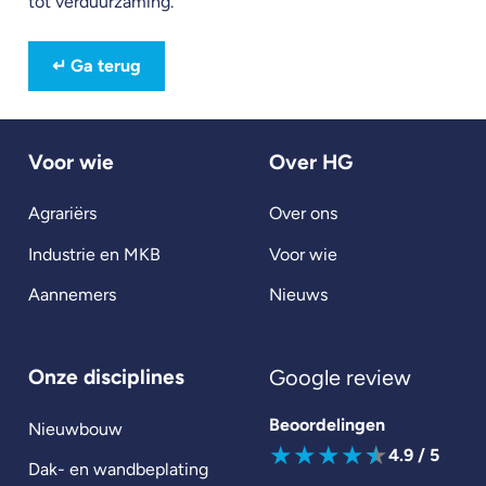
tot verduurzaming.
↵
Ga terug
Voor wie
Over HG
Agrariërs
Over ons
Industrie en MKB
Voor wie
Aannemers
Nieuws
Onze disciplines
Google review
Beoordelingen
Nieuwbouw
★
★
★
★
★
4.9
/ 5
Dak- en wandbeplating