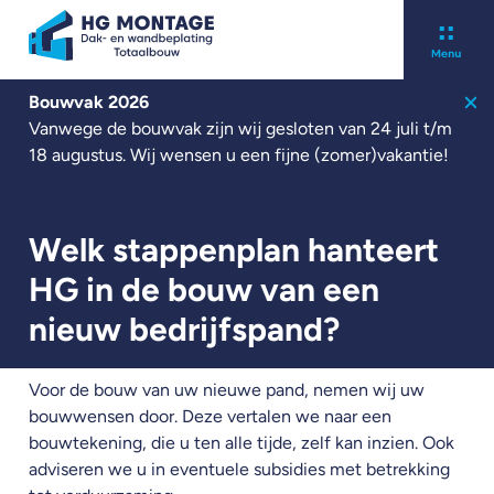
Bouwvak 2026
Over ons
Vanwege de bouwvak zijn wij gesloten van 24 juli t/m
Kennisbank
18 augustus. Wij wensen u een fijne (zomer)vakantie!
Werken bij
Contact
Nieuwbouw
Welk stappenplan hanteert
Renovatie
HG in de bouw van een
Zonnepanelen
nieuw bedrijfspand?
Projecten
Nieuws
Voor de bouw van uw nieuwe pand, nemen wij uw
bouwwensen door. Deze vertalen we naar een
bouwtekening, die u ten alle tijde, zelf kan inzien. Ook
Offerte aanvragen
adviseren we u in eventuele subsidies met betrekking