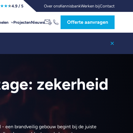
★
★
★
Over ons
Kennisbank
Werken bij
Contact
4.9
/ 5
Offerte aanvragen
Projecten
Nieuws
elen
age: zekerheid
l - een brandveilig gebouw begint bij de juiste