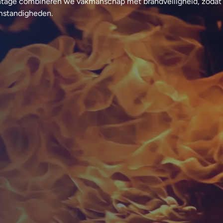
ntage combineren we vakmanschap met brandveiligheid, zodat
mstandigheden.