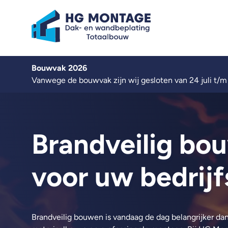
Over ons
Bouwvak 2026
Kennisbank
Vanwege de bouwvak zijn wij gesloten van 24 juli t/m
Werken bij
Contact
Nieuwbouw
Brandveilig bo
Renovatie
Zonnepanelen
Projecten
voor uw bedrijf
Nieuws
Brandveilig bouwen is vandaag de dag belangrijker dan 
Offerte aanvragen