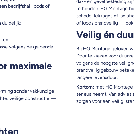
dak- en gevelbekleding zij
en bedrijfshal, loods of
te houden. HG Montage bi
schade, lekkages of isolatie
duidelijk:
of loods brandveilig — ook 
Veilig én d
uren.
asse volgens de geldende
Bij HG Montage geloven we
Door te kiezen voor duurz
or maximale
volgens de hoogste veilig
brandveilig gebouw beteke
langere levensduur.
Kortom:
met HG Montage ki
erming zonder vakkundige
serieus neemt. Van advies
hte, veilige constructie —
zorgen voor een veilig, ste
hten