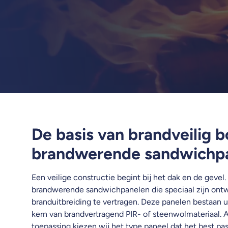
De basis van brandveilig 
brandwerende sandwichp
Een veilige constructie begint bij het dak en de geve
brandwerende sandwichpanelen die speciaal zijn ont
branduitbreiding te vertragen. Deze panelen bestaan u
kern van brandvertragend PIR- of steenwolmateriaal. A
toepassing kiezen wij het type paneel dat het best pas