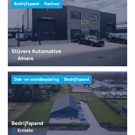
Bedrijfspand
Kantoor
Stijvers Automotive
Almere
Dak- en wandbeplating
Bedrijfspand
Bedrijfspand
Ermelo