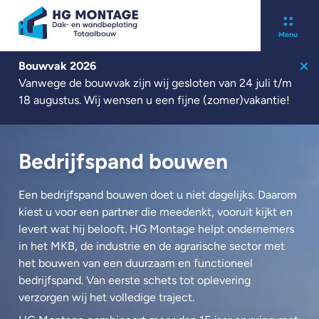
Bouwvak 2026
Over ons
Vanwege de bouwvak zijn wij gesloten van 24 juli t/m
Kennisbank
18 augustus. Wij wensen u een fijne (zomer)vakantie!
Werken bij
Contact
Nieuwbouw
Bedrijfspand bouwen
Renovatie
Zonnepanelen
Een bedrijfspand bouwen doet u niet dagelijks. Daarom
kiest u voor een partner die meedenkt, vooruit kijkt en
Projecten
levert wat hij belooft. HG Montage helpt ondernemers
Nieuws
in het MKB, de industrie en de agrarische sector met
het bouwen van een duurzaam en functioneel
bedrijfspand. Van eerste schets tot oplevering
Offerte aanvragen
verzorgen wij het volledige traject.