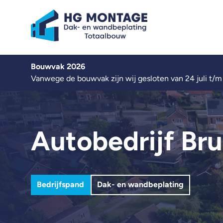
Over ons
Bouwvak 2026
Kennisbank
Vanwege de bouwvak zijn wij gesloten van 24 juli t/m
Werken bij
Contact
Nieuwbouw
Autobedrijf Br
Renovatie
Zonnepanelen
Projecten
Nieuws
Bedrijfspand
Dak- en wandbeplating
Offerte aanvragen