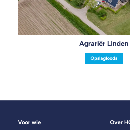
Agrariër Linden
Opslagloods
Voor wie
Over H