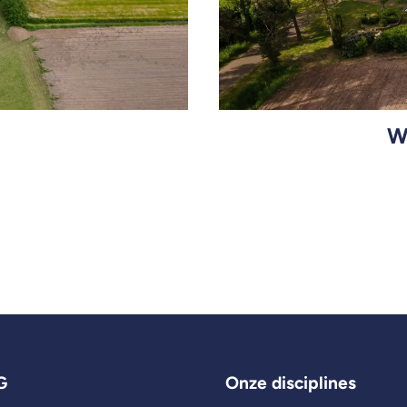
W
Bekijk alle projecten
G
Onze disciplines