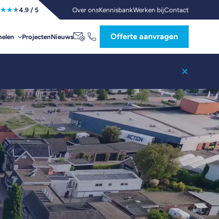
★
★
★
Over ons
Kennisbank
Werken bij
Contact
4.9
/ 5
Offerte aanvragen
Projecten
Nieuws
elen