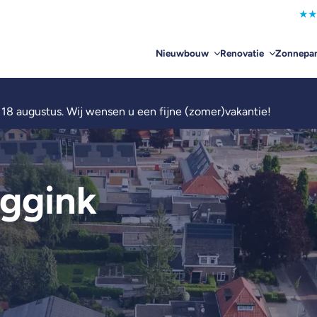
★
★
Nieuwbouw
Renovatie
Zonnepan
 18 augustus. Wij wensen u een fijne (zomer)vakantie!
uggink