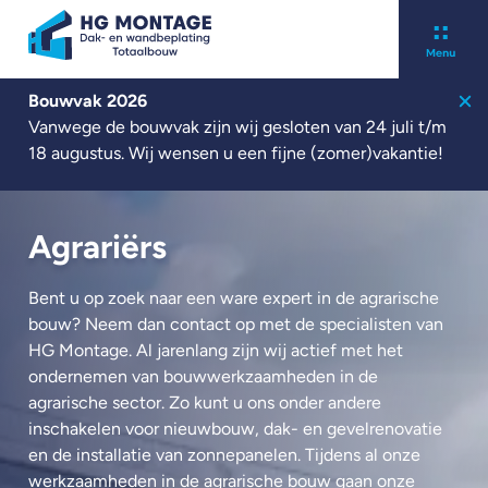
Bouwvak 2026
Over ons
Vanwege de bouwvak zijn wij gesloten van 24 juli t/m
Kennisbank
18 augustus. Wij wensen u een fijne (zomer)vakantie!
Werken bij
Contact
Nieuwbouw
Agrariërs
Renovatie
Zonnepanelen
Bent u op zoek naar een ware expert in de agrarische
bouw? Neem dan contact op met de specialisten van
Projecten
HG Montage. Al jarenlang zijn wij actief met het
Nieuws
ondernemen van bouwwerkzaamheden in de
agrarische sector. Zo kunt u ons onder andere
inschakelen voor nieuwbouw, dak- en gevelrenovatie
Offerte aanvragen
en de installatie van zonnepanelen. Tijdens al onze
werkzaamheden in de agrarische bouw gaan onze