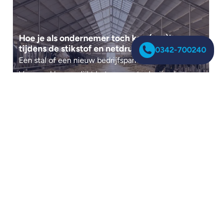
Hoe je als ondernemer toch kan (ver)bouwen
tijdens de stikstof en netdrukte
0342-700240
Een stal of een nieuw bedrijfspand laten bouwen?
Voor veel boeren lijkt het momenteel vrijwel
onmogelijk. Zoals NU.nl recent...
Voor wie
Over HG
Agrariërs
Over ons
Industrie en MKB
Voor wie
Aannemers
Nieuws