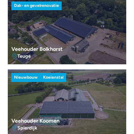
Dak- en gevelrenovatie
Veehouder Bolkhorst
Teuge
Nieuwbouw
Koeienstal
Veehouder Koomen
Spierdijk